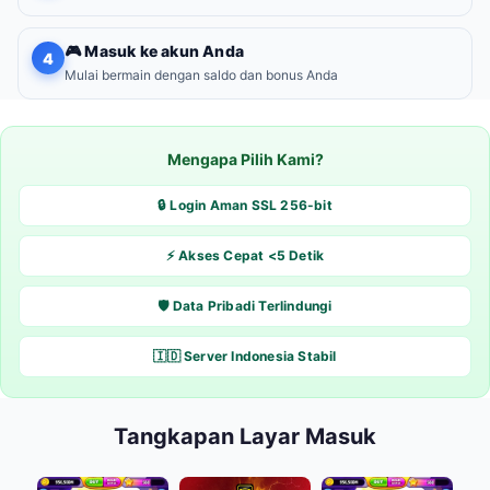
🎮 Masuk ke akun Anda
4
Mulai bermain dengan saldo dan bonus Anda
Mengapa Pilih Kami?
🔒 Login Aman SSL 256-bit
⚡ Akses Cepat <5 Detik
🛡️ Data Pribadi Terlindungi
🇮🇩 Server Indonesia Stabil
Tangkapan Layar Masuk