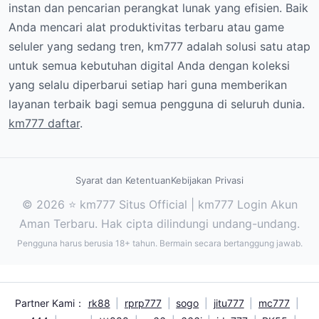
instan dan pencarian perangkat lunak yang efisien. Baik
Anda mencari alat produktivitas terbaru atau game
seluler yang sedang tren, km777 adalah solusi satu atap
untuk semua kebutuhan digital Anda dengan koleksi
yang selalu diperbarui setiap hari guna memberikan
layanan terbaik bagi semua pengguna di seluruh dunia.
km777 daftar
.
Syarat dan Ketentuan
Kebijakan Privasi
© 2026 ⭐ km777 Situs Official | km777 Login Akun
Aman Terbaru. Hak cipta dilindungi undang-undang.
Pengguna harus berusia 18+ tahun. Bermain secara bertanggung jawab.
Partner Kami：
rk88
|
rprp777
|
sogo
|
jitu777
|
mc777
|