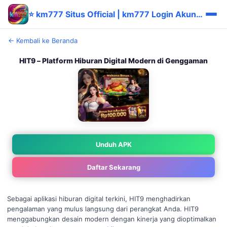
⭐ km777 Situs Official | km777 Login Akun Aman Terbaru
← Kembali ke Beranda
HIT9 – Platform Hiburan Digital Modern di Genggaman
Unduh APK
Daftar Sekarang
Sebagai aplikasi hiburan digital terkini, HIT9 menghadirkan
pengalaman yang mulus langsung dari perangkat Anda. HIT9
menggabungkan desain modern dengan kinerja yang dioptimalkan