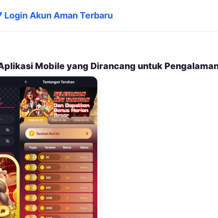
77 Login Akun Aman Terbaru
Aplikasi Mobile yang Dirancang untuk Pengalama