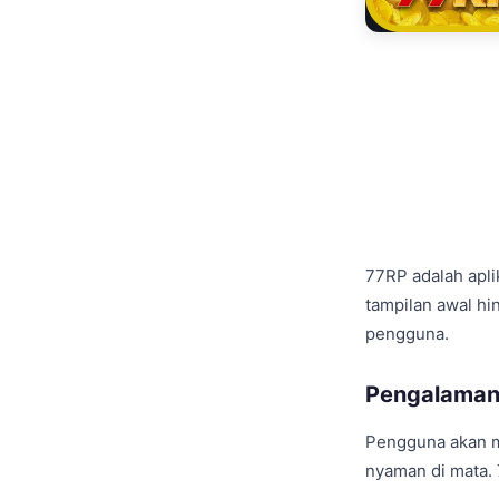
77RP adalah apli
tampilan awal h
pengguna.
Pengalaman
Pengguna akan m
nyaman di mata. 