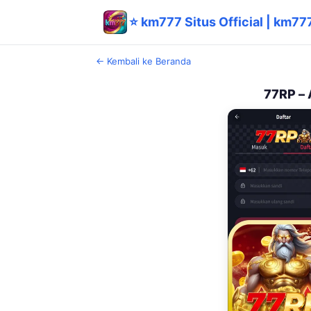
⭐ km777 Situs Official | km7
← Kembali ke Beranda
77RP – 